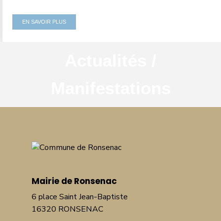
EN SAVOIR PLUS
Actualités /
Manifestations
Mairie de Ronsenac
6 place Saint Jean-Baptiste
16320 RONSENAC